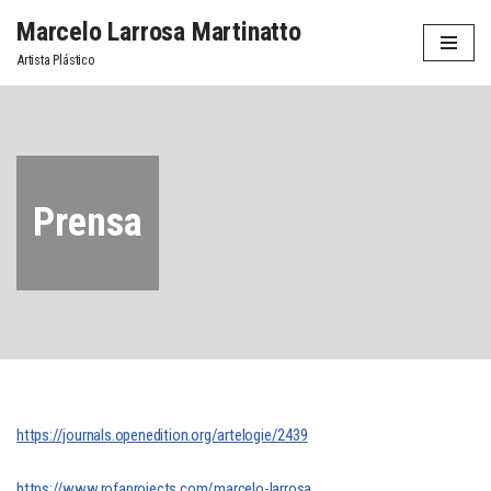
Marcelo Larrosa Martinatto
Saltar
Artista Plástico
al
contenido
Prensa
https://journals.openedition.org/artelogie/2439
https://www.rofaprojects.com/marcelo-larrosa