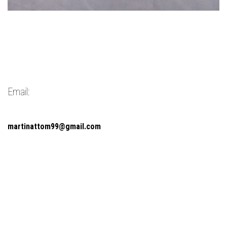
Email:
martinattom99@gmail.com